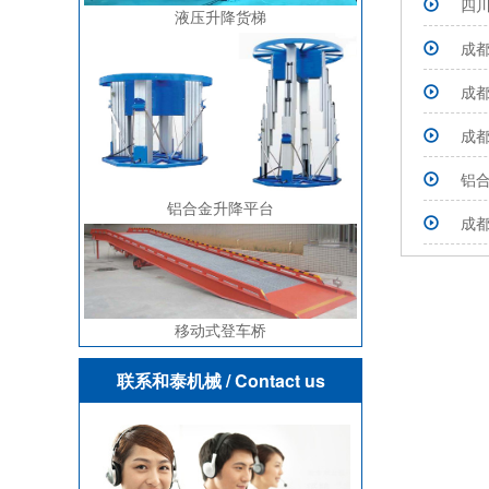
四
液压升降货梯
成
成
成
铝
铝合金升降平台
成
移动式登车桥
联系和泰机械
/ Contact us